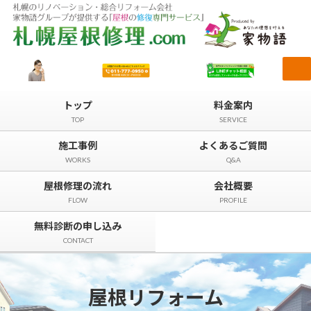
コ
ナ
ン
ビ
テ
ゲ
ン
ー
ツ
シ
へ
ョ
ス
ン
キ
に
トップ
料金案内
ッ
移
TOP
SERVICE
プ
動
施工事例
よくあるご質問
WORKS
Q&A
屋根修理の流れ
会社概要
FLOW
PROFILE
無料診断の申し込み
CONTACT
屋根リフォーム