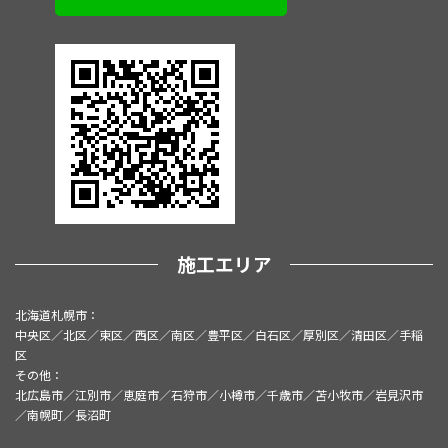
施工エリア
北海道札幌市：
中央区／北区／東区／西区／南区／豊平区／白石区／厚別区／清田区／手稲
区
その他：
北広島市／江別市／恵庭市／石狩市／小樽市／千歳市／苫小牧市／岩見沢市
／南幌町／長沼町