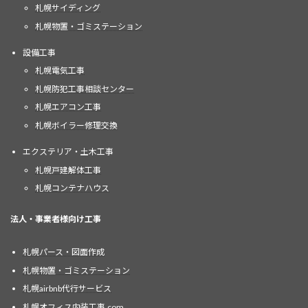
札幌サイディング
札幌物置・ゴミステーション
設備工事
札幌電気工事
札幌防犯工事相談センター
札幌エアコン工事
札幌ボイラー修理交換
エクステリア・土木工事
札幌戸建解体工事
札幌コンテナハウス
法人・事業者様向け工事
札幌パース・図面作成
札幌物置・ゴミステーション
札幌airbnb代行サービス
札幌オフィス内装工事.com